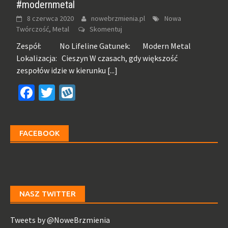
#modernmetal
8 czerwca 2020
nowebrzmienia.pl
Nowa
Twórczość, Metal
Skomentuj
Zespół: No Lifeline Gatunek: Modern Metal
Lokalizacja: Cieszyn W czasach, gdy większość
zespołów idzie w kierunku
[...]
Facebook
Twitter
Wykop
FACEBOOK
NASZ TWITTER
Tweets by @NoweBrzmienia