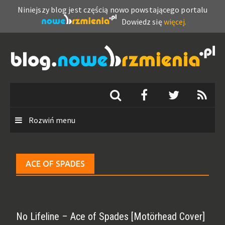
Niniejszy blog jest częścią nowo powstającego portalu
Dowiedz się
więcej.
Skip
to
content
Rozwiń menu
ACE OF SPADES
No Lifeline – Ace of Spades [Motörhead Cover]