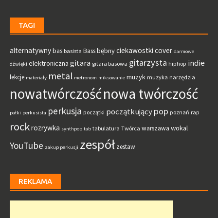
TAGI
alternatywny
ciekawostki
cover
bębny
bas
Bass
basista
darmowe
gitarzysta
gitara
indie
elektroniczna
gitara basowa
hiphop
dźwięki
metal
muzyk
lekcje
muzyka
narzędzia
materiały
metronom
miksowanie
nowatwórczość
nowa twórczość
perkusja
pop
początkujący
początki
poznań
rap
pałki
perkusista
rock
rozrywka
wokal
warszawa
tabulatura
Twórca
synthpop
tab
zespół
YouTube
zestaw
zakup perkusji
REKLAMA