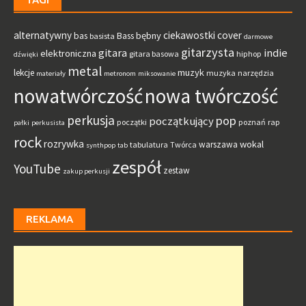
alternatywny
ciekawostki
cover
bębny
bas
Bass
basista
darmowe
gitarzysta
gitara
indie
elektroniczna
gitara basowa
hiphop
dźwięki
metal
muzyk
lekcje
muzyka
narzędzia
materiały
metronom
miksowanie
nowatwórczość
nowa twórczość
perkusja
pop
początkujący
początki
poznań
rap
pałki
perkusista
rock
rozrywka
wokal
warszawa
tabulatura
Twórca
synthpop
tab
zespół
YouTube
zestaw
zakup perkusji
REKLAMA