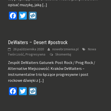
opisać muzykę, jaką
[...]
Facebook
Twitter
Wykop
DeWaiters – Desert #postrock
26 października 2020
nowebrzmienia.pl
Nowa
Twórczość, Progresywna
Skomentuj
Zespół: DeWaiters Gatunek: Post Rock / Prog Rock /
Alternative Miejscowość: Kraków DeWaiters –
instrumentalne trio łączące progresywne i post
rockowe dźwięki z
[...]
Facebook
Twitter
Wykop