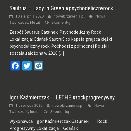
Sautrus – Lady in Green #psychodelicznyrock
10 sierpnia 2020
nowebrzmienia.pl
Nowa
Twórczość, Metal
Skomentuj
Zespół: Sautrus Gatunek: Psychodeliczny Rock
Lokalizacja: Gdańsk SautruS to kapela grająca ciężki
psychodeliczny rock. Pochodzi z północnej Polski i
została założona w 2010
[...]
Facebook
Twitter
Wykop
Igor Kaźmierczak – LETHE #rockprogresywny
1 czerwca 2020
nowebrzmienia.pl
Nowa
Twórczość, Indie
Skomentuj
Wykonawca: Igor Kaźmierczak Gatunek: Rock
Progresywny Lokalizacja: Gdańsk