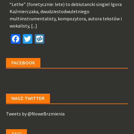
“Lethe” (fonetycznie: lete) to debiutancki singiel Igora
Kaźmierczaka, dwudziestodwuletniego
multiinstrumentalisty, kompozytora, autora tekstów i
wokalisty,
[...]
Facebook
Twitter
Wykop
FACEBOOK
NASZ TWITTER
Tweets by @NoweBrzmienia
TAGI