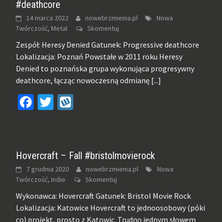
#deathcore
14 marca 2022
nowebrzmienia.pl
Nowa
Twórczość, Metal
Skomentuj
Zespół: Heresy Denied Gatunek: Progressive deathcore
Lokalizacja: Poznań Powstałe w 2011 roku Heresy
Denied to poznańska grupa wykonująca progresywny
deathcore, łącząc nowoczesną odmianę
[...]
Facebook
Twitter
Wykop
Hovercraft – Fall #bristolmovierock
7 grudnia 2020
nowebrzmienia.pl
Nowa
Twórczość, Indie
Skomentuj
Wykonawca: Hovercraft Gatunek: Bristol Movie Rock
Lokalizacja: Katowice Hovercraft to jednoosobowy (póki
co) projekt, prosto z Katowic. Trudno jednym słowem