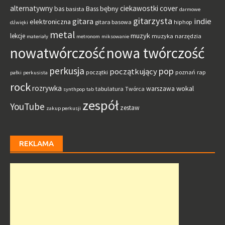
alternatywny
ciekawostki
cover
bębny
bas
Bass
basista
darmowe
gitarzysta
gitara
indie
elektroniczna
gitara basowa
hiphop
dźwięki
metal
muzyk
lekcje
muzyka
narzędzia
materiały
metronom
miksowanie
nowatwórczość
nowa twórczość
perkusja
pop
początkujący
początki
poznań
rap
pałki
perkusista
rock
rozrywka
wokal
warszawa
tabulatura
Twórca
synthpop
tab
zespół
YouTube
zestaw
zakup perkusji
REKLAMA