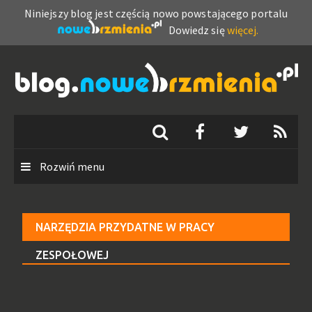
Niniejszy blog jest częścią nowo powstającego portalu
Dowiedz się
więcej.
Skip
to
content
Rozwiń menu
NARZĘDZIA PRZYDATNE W PRACY
ZESPOŁOWEJ