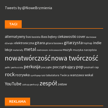
Tweets by @NoweBrzmienia
TAGI
alternatywny
ciekawostki
cover
bębny
bas
Bass
basista
darmowe
gitarzysta
gitara
indie
elektroniczna
gitara basowa
hiphop
dźwięki
metal
muzyk
lekcje
muzyka
narzędzia
materiały
metronom
miksowanie
nowatwórczość
nowa twórczość
perkusja
pop
początkujący
początki
poznań
rap
pałki
perkusista
rock
rozrywka
wokal
warszawa
tabulatura
Twórca
synthpop
tab
zespół
YouTube
zestaw
zakup perkusji
REKLAMA