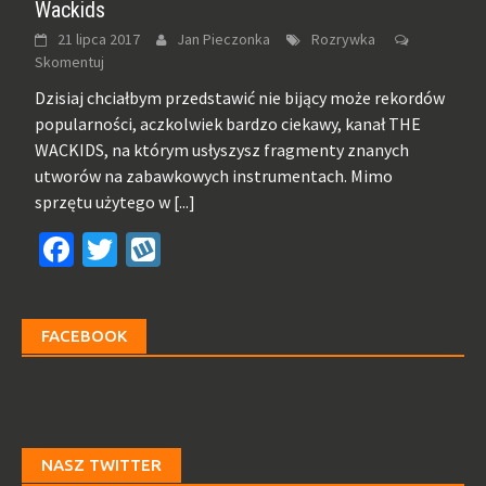
Wackids
21 lipca 2017
Jan Pieczonka
Rozrywka
Skomentuj
Dzisiaj chciałbym przedstawić nie bijący może rekordów
popularności, aczkolwiek bardzo ciekawy, kanał THE
WACKIDS, na którym usłyszysz fragmenty znanych
utworów na zabawkowych instrumentach. Mimo
sprzętu użytego w
[...]
Facebook
Twitter
Wykop
FACEBOOK
NASZ TWITTER