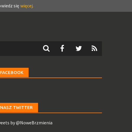
wiedz się
więcej.
FACEBOOK
NASZ TWITTER
eets by @NoweBrzmienia