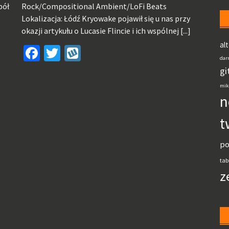
pół
Rock/Compositional Ambient/LoFi Beats
Lokalizacja: Łódź Kryowake pojawił się u nas przy
okazji artykułu o Lucasie Flincie i ich wspólnej
[...]
al
Facebook
Twitter
Wykop
dar
gi
mik
n
t
po
tab
z