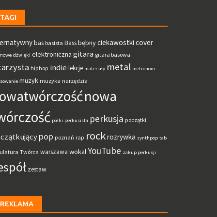
TAGI
ternatywny
ciekawostki
cover
bębny
bas
Bass
basista
gitara
elektroniczna
gitara basowa
mowe
dźwięki
metal
tarzysta
indie
lekcje
hiphop
materiały
metronom
muzyk
muzyka
narzędzia
sowanie
owatwórczość
nowa
wórczość
perkusja
początki
pałki
perkusista
rock
pop
czątkujący
rozrywka
poznań
rap
synthpop
tab
YouTube
wokal
warszawa
ulatura
Twórca
zakup perkusji
espół
zestaw
REKLAMA