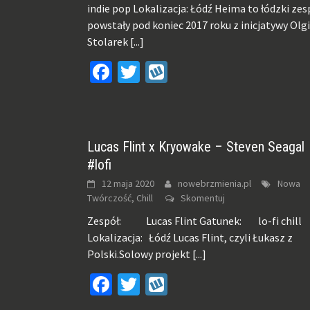
indie pop Lokalizacja: Łódź Heima to łódzki zes
powstały pod koniec 2017 roku z inicjatywy Olgi
Stolarek
[...]
Facebook
Twitter
Wykop
Lucas Flint x Kryowake – Steven Seagal
#lofi
12 maja 2020
nowebrzmienia.pl
Nowa
Twórczość, Chill
Skomentuj
Zespół: Lucas Flint Gatunek: lo-fi chill
Lokalizacja: Łódź Lucas Flint, czyli Łukasz z
Polski.Solowy projekt
[...]
Facebook
Twitter
Wykop