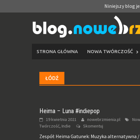
Niniejszy blog j
Skip
to
content
STRONA GŁÓWNA
NOWA TWÓRCZOŚĆ
ŁÓDŹ
Heima – Luna #indiepop
19 kwietnia 2021
nowebrzmienia.pl
Now
Twórczość, Indie
Skomentuj
Zespół: Heima Gatunek: Muzyka alternatywna /