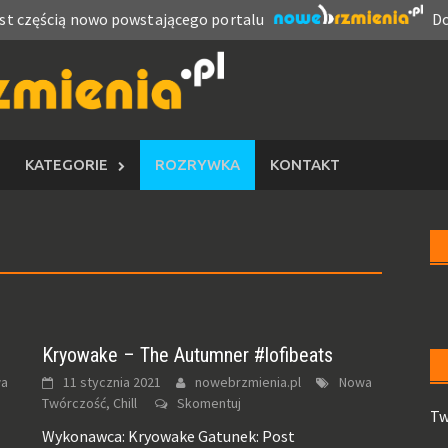
est częścią nowo powstającego portalu
Do
KATEGORIE
ROZRYWKA
KONTAKT
Kryowake – The Autumner #lofibeats
a
11 stycznia 2021
nowebrzmienia.pl
Nowa
Twórczość, Chill
Skomentuj
Tw
Wykonawca: Kryowake Gatunek: Post