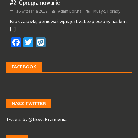
#2: Oprogramowanie
16 września 2017
Adam Boruta
Muzyk, Porady
Brak zajawki, ponieważ wpis jest zabezpieczony hasłem.
[...]
Facebook
Twitter
Wykop
FACEBOOK
NASZ TWITTER
Tweets by @NoweBrzmienia