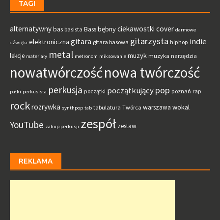
TAGI
alternatywny
ciekawostki
cover
bębny
bas
Bass
basista
darmowe
gitarzysta
gitara
indie
elektroniczna
gitara basowa
hiphop
dźwięki
metal
muzyk
lekcje
muzyka
narzędzia
materiały
metronom
miksowanie
nowatwórczość
nowa twórczość
perkusja
pop
początkujący
początki
poznań
rap
pałki
perkusista
rock
rozrywka
wokal
warszawa
tabulatura
Twórca
synthpop
tab
zespół
YouTube
zestaw
zakup perkusji
REKLAMA