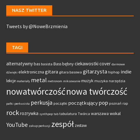
NASZ TWITTER
Tweets by @NoweBrzmienia
TAGI
alternatywny
ciekawostki
cover
bębny
bas
Bass
basista
darmowe
gitarzysta
gitara
indie
elektroniczna
gitara basowa
hiphop
dźwięki
metal
muzyk
lekcje
muzyka
narzędzia
materiały
metronom
miksowanie
nowatwórczość
nowa twórczość
perkusja
pop
początkujący
początki
poznań
rap
pałki
perkusista
rock
rozrywka
wokal
warszawa
tabulatura
Twórca
synthpop
tab
zespół
YouTube
zestaw
zakup perkusji