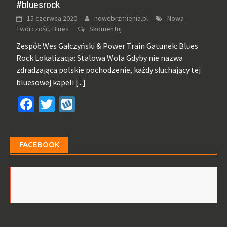
#bluesrock
15 czerwca 2020
nowebrzmienia.pl
Nowa
Twórczość, Blues
Skomentuj
Zespół: Wes Gałczyński & Power Train Gatunek: Blues
Rock Lokalizacja: Stalowa Wola Gdyby nie nazwa
zdradzająca polskie pochodzenie, każdy słuchający tej
bluesowej kapeli
[...]
Facebook
Twitter
Wykop
FACEBOOK
Facebook