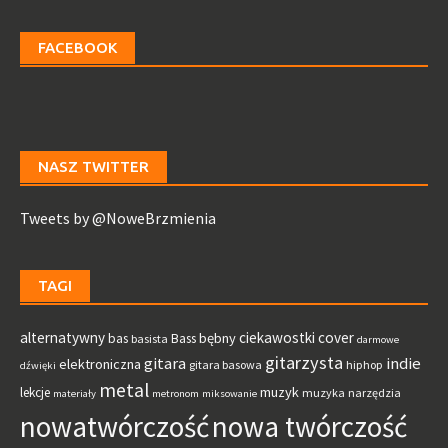
FACEBOOK
NASZ TWITTER
Tweets by @NoweBrzmienia
TAGI
alternatywny
ciekawostki
cover
bębny
bas
Bass
basista
darmowe
gitarzysta
gitara
indie
elektroniczna
gitara basowa
hiphop
dźwięki
metal
muzyk
lekcje
muzyka
narzędzia
materiały
metronom
miksowanie
nowatwórczość
nowa twórczość