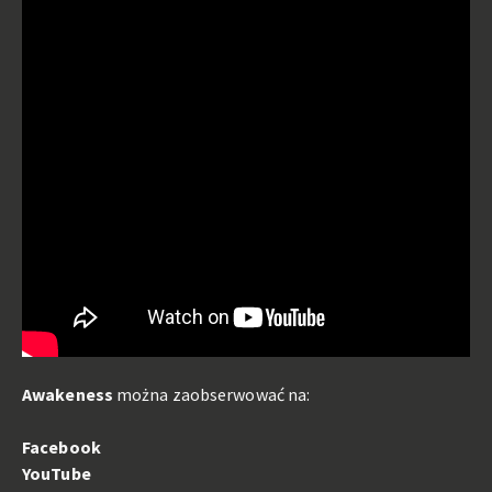
Awakeness
można zaobserwować na:
Facebook
YouTube