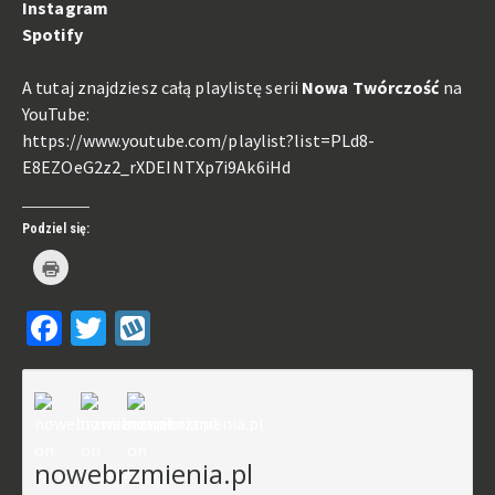
Instagram
Spotify
A tutaj znajdziesz całą playlistę serii
Nowa Twórczość
na
YouTube:
https://www.youtube.com/playlist?list=PLd8-
E8EZOeG2z2_rXDEINTXp7i9Ak6iHd
Podziel się:
Kliknij
by
wydrukować(Otwiera
się
Facebook
Twitter
Wykop
w
nowym
oknie)
nowebrzmienia.pl