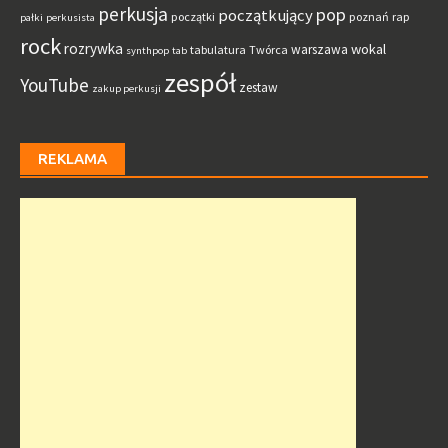
perkusja
pop
początkujący
początki
poznań
rap
pałki
perkusista
rock
rozrywka
wokal
warszawa
tabulatura
Twórca
synthpop
tab
zespół
YouTube
zestaw
zakup perkusji
REKLAMA