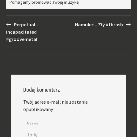
Pomagamy promować Twoją muzykę!
Post
Perpetual –
Hamulec – Zły #thrash
navigation
Incapacitated
#groovemetal
Dodaj komentarz
Twój adres e-mail nie zostanie
opublikowany.
Nazwa