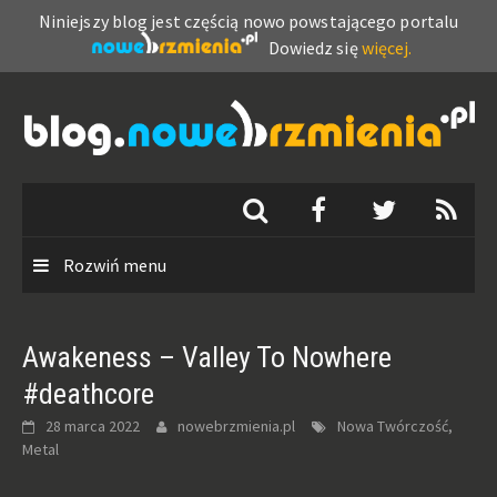
Niniejszy blog jest częścią nowo powstającego portalu
Dowiedz się
więcej.
Skip
to
content
Rozwiń menu
Awakeness – Valley To Nowhere
#deathcore
28 marca 2022
nowebrzmienia.pl
Nowa Twórczość,
Metal