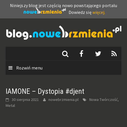
Niniejszy blog jest częścią nowo powstającego portalu
Dowiedz się
więcej.
Skip
to
content
Rozwiń menu
IAMONE – Dystopia #djent
30 sierpnia 2021
nowebrzmienia.pl
Nowa Twórczość,
Metal