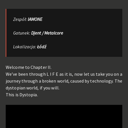
Zespół:
IAMONE
Gatunek:
Djent / Metalcore
Lokalizacja:
Łódź
Welcome to Chapter II.
We’ve been through L I F E as it is, now let us take you on a
journey through a broken world, caused by technology. The
dystopian world, if you will.
This is Dystopia.