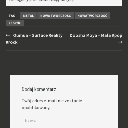
TAGI
METAL
NOWA TWÓRCZOŚĆ
NOWATWÓRCZOŚĆ
ZESPÓŁ
Post
Oumua – Surface Reality
Doosha Moya – Mała #pop
navigation
#rock
Dodaj komentarz
Twój adres e-mail nie zostanie
opublikowany.
Nazwa