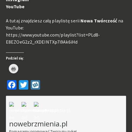
YouTube
A tutaj znajdziesz całą playlistę serii
Nowa Twórczość
na
YouTube:
https://www.youtube.com/playlist?list=PLd8-
E8EZOeG2z2_rXDEINTXp7i9Ak6iHd
Podziel się:
Kliknij
by
wydrukować(Otwiera
się
Facebook
Twitter
Wykop
w
nowym
oknie)
nowebrzmienia.pl
Pomagamy promować Twoją muzykę!