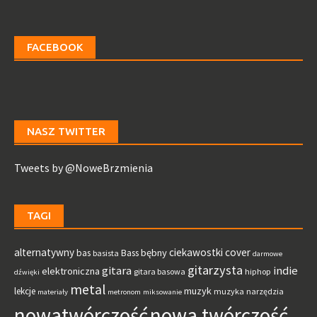
FACEBOOK
NASZ TWITTER
Tweets by @NoweBrzmienia
TAGI
alternatywny
ciekawostki
cover
bębny
bas
Bass
basista
darmowe
gitarzysta
gitara
indie
elektroniczna
gitara basowa
hiphop
dźwięki
metal
muzyk
lekcje
muzyka
narzędzia
materiały
metronom
miksowanie
nowatwórczość
nowa twórczość