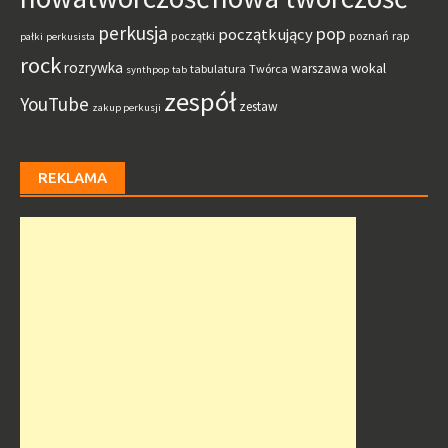
perkusja
pop
początkujący
początki
poznań
rap
pałki
perkusista
rock
rozrywka
wokal
warszawa
tabulatura
Twórca
synthpop
tab
zespół
YouTube
zestaw
zakup perkusji
REKLAMA