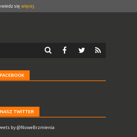
wiedz się
więcej.
FACEBOOK
NASZ TWITTER
eets by @NoweBrzmienia