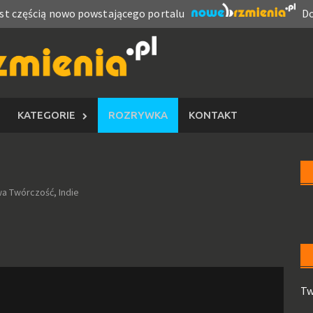
est częścią nowo powstającego portalu
Do
KATEGORIE
ROZRYWKA
KONTAKT
a Twórczość, Indie
Tw