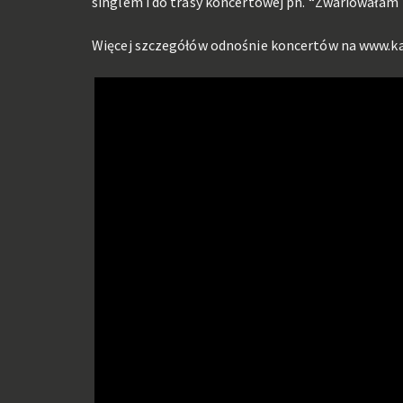
singlem i do trasy koncertowej pn. “Zwariowałam 
Więcej szczegółów odnośnie koncertów na
www.ka