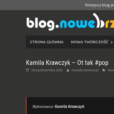
Niniejszy blog j
Skip
to
content
STRONA GŁÓWNA
NOWA TWÓRCZOŚĆ
Kamila Krawczyk – Ot tak #pop
18 października 2021
nowebrzmienia.pl
Now
Wykonawca:
Kamila Krawczyk