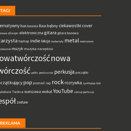
TAGI
ternatywny
ciekawostki
cover
bębny
bas
Bass
basista
gitara
elektroniczna
gitara basowa
mowe
dźwięki
metal
tarzysta
indie
lekcje
hiphop
materiały
metronom
muzyk
muzyka
narzędzia
sowanie
owatwórczość
nowa
wórczość
perkusja
początki
pałki
perkusista
rock
pop
czątkujący
rozrywka
poznań
rap
synthpop
tab
YouTube
wokal
warszawa
ulatura
Twórca
zakup perkusji
espół
zestaw
REKLAMA