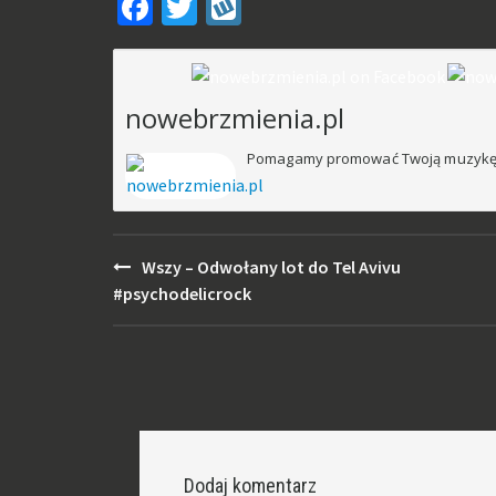
Facebook
Twitter
Wykop
nowym
oknie)
nowebrzmienia.pl
Pomagamy promować Twoją muzykę
Post
Wszy – Odwołany lot do Tel Avivu
navigation
#psychodelicrock
Dodaj komentarz