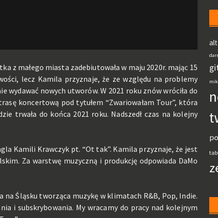
al
dar
gi
tka z małego miasta zadebiutowała w maju 2020r. mając 15
owości, lecz Kamila przyznaje, że ze względu na problemy
mik
anie wydawać nowych utworów. W 2021 roku znów wróciła do
n
 trasę koncertową pod tytułem “Zwariowałam Tour”, która
t
dzie trwała do końca 2021 roku. Nadszedł czas na kolejny
po
la Kamili Krawczyk pt. “Ot tak”. Kamila przyznaje, że jest
tab
 polskim. Za warstwę muzyczną i produkcję odpowiada DaMo
z
ka na Śląsku tworząca muzykę w klimatach R&B, Pop, Indie.
nia i subskrybowania. My wracamy do pracy nad kolejnym