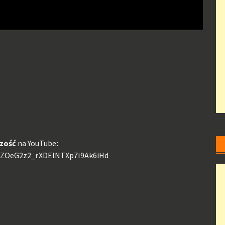
zość
na YouTube:
8EZOeG2z2_rXDEINTXp7i9Ak6iHd