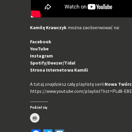
Kamilę Krawczyk
można zaobserwować na:
Facebook
YouTube
Instagram
Spotify/Deezer/Tidal
Strona Internetowa Kamili
A tutaj znajdziesz całą playlistę serii
Nowa Twórc
https://www.youtube.com/playlist?list=PLd8-E
Podziel się:
Kliknij
by
wydrukować(Otwiera
się
w