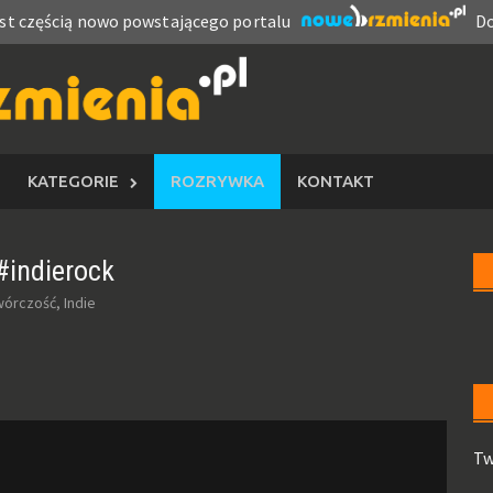
est częścią nowo powstającego portalu
Do
KATEGORIE
ROZRYWKA
KONTAKT
#indierock
órczość, Indie
Tw