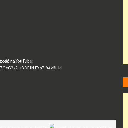
zość
na YouTube:
8EZOeG2z2_rXDEINTXp7i9Ak6iHd