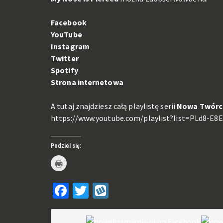
Facebook
YouTube
Instagram
Twitter
Spotify
Strona internetowa
A tutaj znajdziesz całą playlistę serii
Nowa Twórc
https://www.youtube.com/playlist?list=PLd8-E
Podziel się:
Kliknij
by
wydrukować(Otwiera
się
Facebook
Twitter
Wykop
w
nowym
oknie)