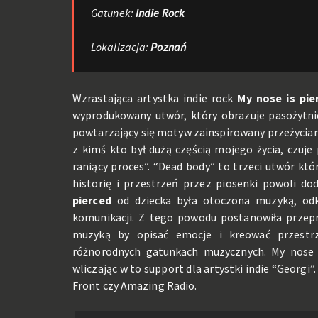
Gatunek:
Indie Rock
Lokalizacja:
Poznań
Wzrastająca artystka indie rock
My nose is pie
wyprodukowany utwór, który obrazuje pasożytnic
powtarzający się motyw zainspirowany przeżycia
z kimś kto był dużą częścią mojego życia, czuje
raniący proces”. “Dead body” to trzeci utwór któr
historię i przestrzeń przez piosenki powoli dod
pierced
od dziecka była otoczona muzyką, odk
komunikacji. Z tego powodu postanowiła przepr
muzyką by opisać emocje i kreować przestrze
różnorodnych gatunkach muzycznych. My nose i
wliczając w to support dla artystki indie “Georgi”
Front czy Amazing Radio.