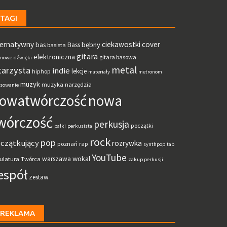
TAGI
ternatywny
ciekawostki
cover
bębny
bas
Bass
basista
gitara
elektroniczna
gitara basowa
mowe
dźwięki
metal
tarzysta
indie
lekcje
hiphop
materiały
metronom
muzyk
muzyka
narzędzia
sowanie
owatwórczość
nowa
wórczość
perkusja
początki
pałki
perkusista
rock
pop
czątkujący
rozrywka
poznań
rap
synthpop
tab
YouTube
wokal
warszawa
ulatura
Twórca
zakup perkusji
espół
zestaw
REKLAMA