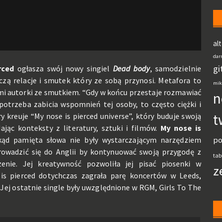
al
dar
gi
rced
ogłasza swój nowy singiel
Dead body
, samodzielnie
zą relacje i smutek który ze sobą przynosi. Metafora to
mik
mi autorki ze smutkiem. “Gdy w końcu przestaje rozmawiać
n
 potrzeba zabicia wspomnień tej osoby, to często ciężki i
t
y kreuje “My nose is pierced universe”, który buduje swoją
ając konteksty z literatury, sztuki i filmów.
My nose is
ąd pamięta słowa nie były wystarczającym narzędziem
po
owadzić się do Anglii by kontynuować swoją przygodę z
tab
nie. Jej kreatywność pozwoliła jej pisać piosenki w
z
s pierced dotychczas zagrała parę koncertów w Leeds,
. Jej ostatnie single były uwzględnione w RGM, Girls To The