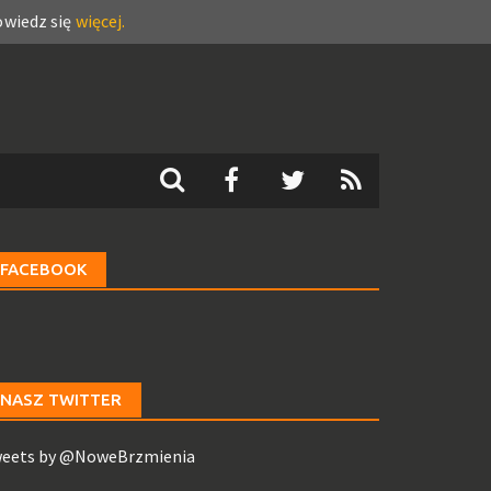
wiedz się
więcej.
FACEBOOK
NASZ TWITTER
eets by @NoweBrzmienia