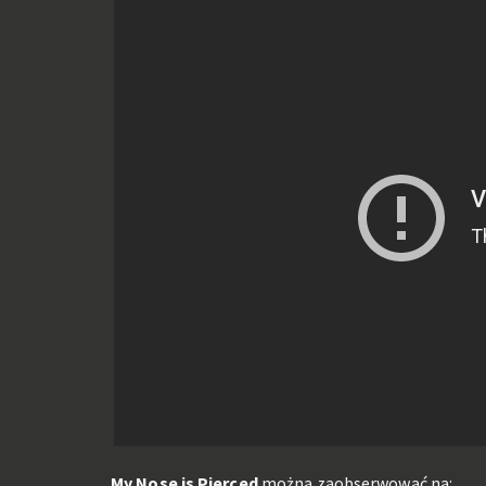
My Nose is Pierced
można zaobserwować na: