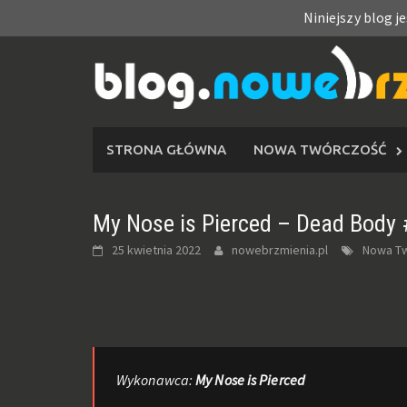
Niniejszy blog j
Skip
to
content
STRONA GŁÓWNA
NOWA TWÓRCZOŚĆ
My Nose is Pierced – Dead Body 
25 kwietnia 2022
nowebrzmienia.pl
Nowa Tw
Wykonawca:
My Nose is Pierced