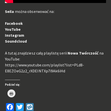
Seila
można obserwować na:
Facebook
YouTube
Instagram
Soundcloud
A tutaj znajdziesz całą playlistę serii
Nowa Twórczość
na
YouTube:
https://www.youtube.com/playlist?list=PLd8-
E8EZOeG2z2_rXDEINTXp7i9Ak6iHd
Podziel się:
Kliknij
by
wydrukować(Otwiera
się
Facebook
Twitter
Wykop
w
nowym
oknie)