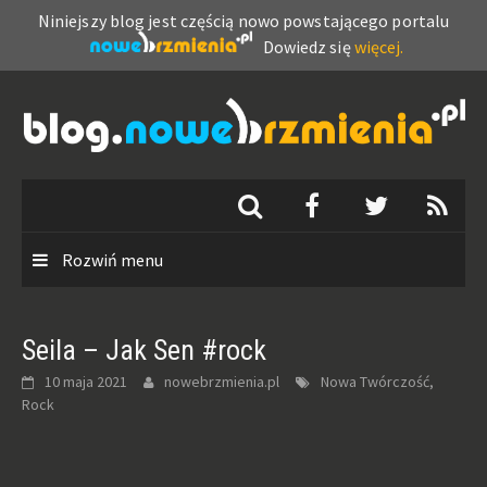
Niniejszy blog jest częścią nowo powstającego portalu
Dowiedz się
więcej.
Skip
to
content
Rozwiń menu
Seila – Jak Sen #rock
10 maja 2021
nowebrzmienia.pl
Nowa Twórczość,
Rock