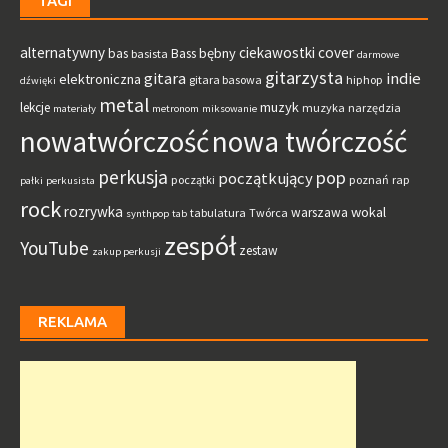
TAGI
alternatywny
ciekawostki
cover
bębny
bas
Bass
basista
darmowe
gitarzysta
gitara
indie
elektroniczna
gitara basowa
hiphop
dźwięki
metal
muzyk
lekcje
muzyka
narzędzia
materiały
metronom
miksowanie
nowatwórczość
nowa twórczość
perkusja
pop
początkujący
początki
poznań
rap
pałki
perkusista
rock
rozrywka
wokal
warszawa
tabulatura
Twórca
synthpop
tab
zespół
YouTube
zestaw
zakup perkusji
REKLAMA