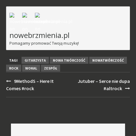
nowebrzmienia.pl
Pomagamy promować Twoją muzykę!
TAGI
GITARZYSTA
NOWA TWÓRCZOŚĆ
NOWATWÓRCZOŚĆ
ROCK
WOKAL
ZESPÓŁ
Post
9MethodS – Here It
Jutuber – Serce nie dupa
navigation
Comes #rock
#altrock