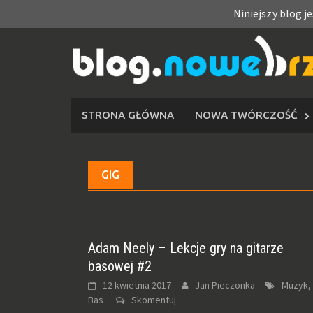
Niniejszy blog j
Skip
to
content
STRONA GŁÓWNA
NOWA TWÓRCZOŚĆ
GIG
Adam Neely – Lekcje gry na gitarze
basowej #2
12 kwietnia 2017
Jan Pieczonka
Muzyk,
Bas
Skomentuj