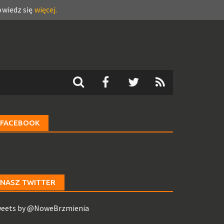
wiedz się
więcej.
FACEBOOK
NASZ TWITTER
eets by @NoweBrzmienia