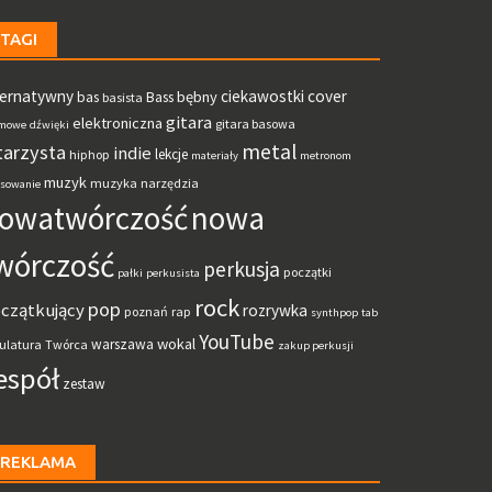
TAGI
ternatywny
ciekawostki
cover
bębny
bas
Bass
basista
gitara
elektroniczna
gitara basowa
mowe
dźwięki
metal
tarzysta
indie
lekcje
hiphop
materiały
metronom
muzyk
muzyka
narzędzia
sowanie
owatwórczość
nowa
wórczość
perkusja
początki
pałki
perkusista
rock
pop
czątkujący
rozrywka
poznań
rap
synthpop
tab
YouTube
wokal
warszawa
ulatura
Twórca
zakup perkusji
espół
zestaw
REKLAMA