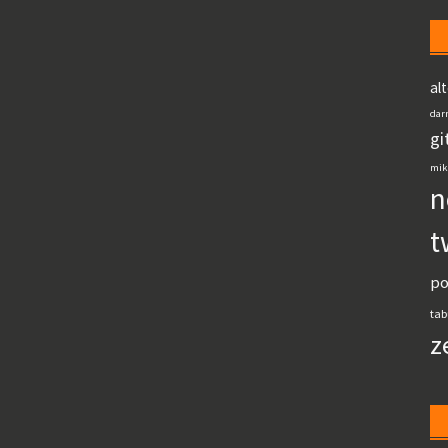
al
dar
gi
mik
n
t
po
tab
z