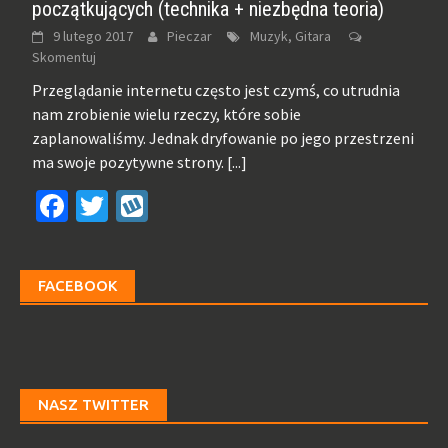
początkujących (technika + niezbędna teoria)
9 lutego 2017
Pieczar
Muzyk, Gitara
Skomentuj
Przeglądanie internetu często jest czymś, co utrudnia
nam zrobienie wielu rzeczy, które sobie
zaplanowaliśmy. Jednak dryfowanie po jego przestrzeni
ma swoje pozytywne strony.
[...]
Facebook
Twitter
Wykop
FACEBOOK
NASZ TWITTER