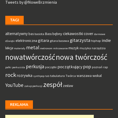
Tweets by @NoweBrzmienia
TAGI
alternatywny
ciekawostki
cover
bębny
bas
Bass
basista
darmowe
gitarzysta
gitara
indie
elektroniczna
gitara basowa
hiphop
dźwięki
metal
muzyk
lekcje
muzyka
narzędzia
materiały
metronom
miksowanie
nowatwórczość
nowa twórczość
perkusja
pop
początkujący
początki
poznań
rap
pałki
perkusista
rock
rozrywka
wokal
warszawa
tabulatura
Twórca
synthpop
tab
zespół
YouTube
zestaw
zakup perkusji
REKLAMA