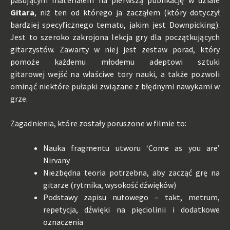
pasującym materiałem na pierwszą publikację w dziale
Gitara
, niż ten od którego ja zacząłem (który dotyczył
bardziej specyficznego tematu, jakim jest Downpicking).
Jest to szeroko zakrojona lekcja gry dla początkujących
gitarzystów. Zawarty w niej jest zestaw porad, który
pomoże każdemu młodemu adeptowi sztuki
gitarowej wejść na właściwe tory nauki, a także pozwoli
ominąć niektóre pułapki związane z błędnymi nawykami w
grze.
Zagadnienia, które zostały poruszone w filmie to:
Nauka fragmentu utworu ‘Come as you are’
Nirvany
Niezbędna teoria potrzebna, aby zacząć grę na
gitarze (rytmika, wysokość dźwięków)
Podstawy zapisu nutowego – takt, metrum,
repetycja, dźwięki na pięciolinii i dodatkowe
oznaczenia