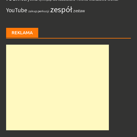
zespół
YouTube
zestaw
zakup perkusji
REKLAMA