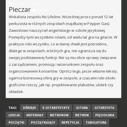
Pieczar
Wokalista zespołu No Lifeline. Wcześniej przez ponad 12 lat
perkusista w różnych zespołach (najdłużej w Pepper Gas).
Zawodowo nauczyciel angielskiego w szkole językowej.
Pomiędzy tymi wszystkimi rolami, od wielu lat gra na gitarze. W
praktyce robi wszystko, co w danej chwili jest potrzebne,
dlatego w zespołach, w których gra, nie ogranicza się do
swojej podstawowej funkcji. Nie są mu obce sprawy związane
z zarządzaniem, promocją i wizerunkiem zespołu oraz
organizowaniem koncertów. Oprócz tego, pisze własne teksty,
ogarnia biznesową sferę gry w zespole, a czasami robi około-
graficzne rzeczy, jak np. projektowanie plakatów, ulotek czy
okładek.
TAGI
DŹWIĘKI
E-GITARZYSTATV
GITARA
GITARZYSTA
LEKCJA
MATERIAŁY
METRONOM
METRUM
PIĘCIOLINIA
POCZĄTKI
POCZĄTKUJĄCY
REPETYCJA
TABULATURA