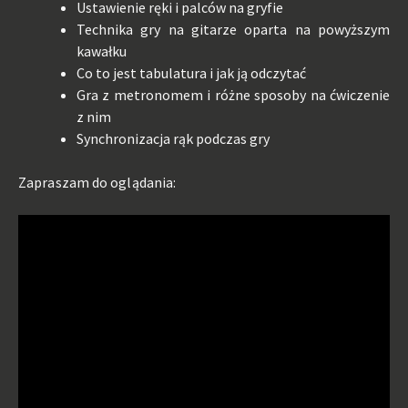
Ustawienie ręki i palców na gryfie
Technika gry na gitarze oparta na powyższym
kawałku
Co to jest tabulatura i jak ją odczytać
Gra z metronomem i różne sposoby na ćwiczenie
z nim
Synchronizacja rąk podczas gry
Zapraszam do oglądania: