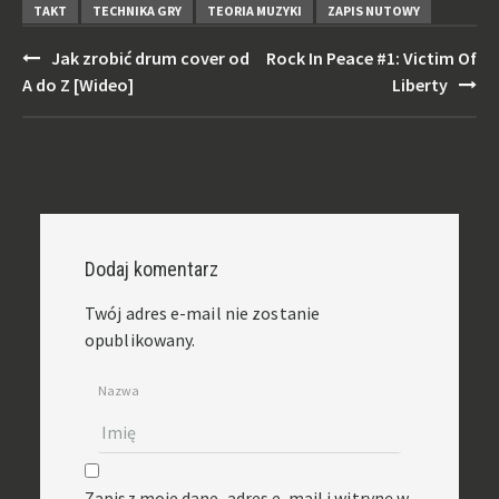
TAKT
TECHNIKA GRY
TEORIA MUZYKI
ZAPIS NUTOWY
Post
Jak zrobić drum cover od
Rock In Peace #1: Victim Of
navigation
A do Z [Wideo]
Liberty
Dodaj komentarz
Twój adres e-mail nie zostanie
opublikowany.
Nazwa
Zapisz moje dane, adres e-mail i witrynę w