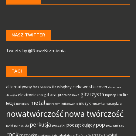
NASZ TWITTER
Tweets by @NoweBrzmienia
TAGI
alternatywny
ciekawostki
cover
bębny
bas
Bass
basista
darmowe
gitarzysta
gitara
indie
elektroniczna
gitara basowa
hiphop
dźwięki
metal
muzyk
lekcje
muzyka
narzędzia
materiały
metronom
miksowanie
nowatwórczość
nowa twórczość
perkusja
pop
początkujący
początki
poznań
rap
pałki
perkusista
rock
rozrywka
wokal
warszawa
tabulatura
Twórca
synthpop
tab