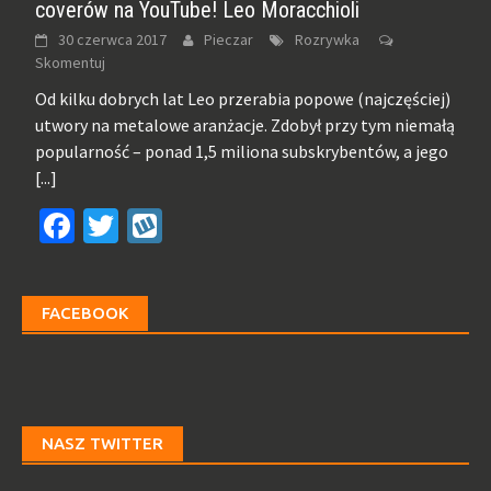
coverów na YouTube! Leo Moracchioli
30 czerwca 2017
Pieczar
Rozrywka
Skomentuj
Od kilku dobrych lat Leo przerabia popowe (najczęściej)
utwory na metalowe aranżacje. Zdobył przy tym niemałą
popularność – ponad 1,5 miliona subskrybentów, a jego
[...]
Facebook
Twitter
Wykop
FACEBOOK
NASZ TWITTER