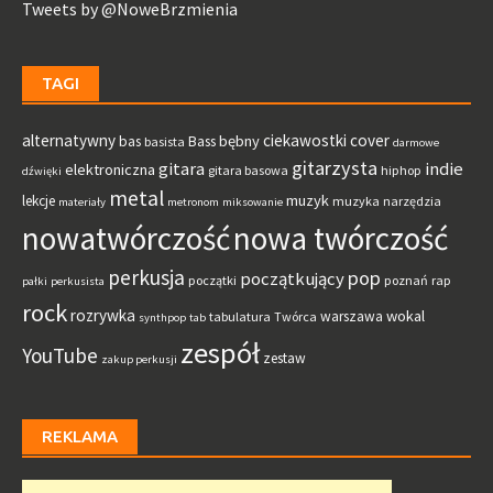
Tweets by @NoweBrzmienia
TAGI
alternatywny
ciekawostki
cover
bębny
bas
Bass
basista
darmowe
gitarzysta
gitara
indie
elektroniczna
gitara basowa
hiphop
dźwięki
metal
muzyk
lekcje
muzyka
narzędzia
materiały
metronom
miksowanie
nowatwórczość
nowa twórczość
perkusja
pop
początkujący
początki
poznań
rap
pałki
perkusista
rock
rozrywka
wokal
warszawa
tabulatura
Twórca
synthpop
tab
zespół
YouTube
zestaw
zakup perkusji
REKLAMA