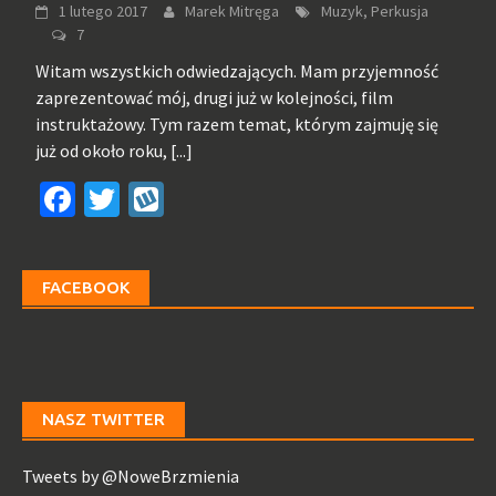
1 lutego 2017
Marek Mitręga
Muzyk, Perkusja
7
Witam wszystkich odwiedzających. Mam przyjemność
zaprezentować mój, drugi już w kolejności, film
instruktażowy. Tym razem temat, którym zajmuję się
już od około roku,
[...]
Facebook
Twitter
Wykop
FACEBOOK
NASZ TWITTER
Tweets by @NoweBrzmienia