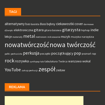
TAGI
alternatywny
ciekawostki
cover
bębny
bas
Bass
basista
darmowe
gitarzysta
gitara
indie
elektroniczna
gitara basowa
hiphop
dźwięki
metal
muzyk
lekcje
muzyka
narzędzia
materiały
metronom
miksowanie
nowatwórczość
nowa twórczość
perkusja
pop
początkujący
początki
poznań
rap
pałki
perkusista
rock
rozrywka
wokal
warszawa
tabulatura
Twórca
synthpop
tab
zespół
YouTube
zestaw
zakup perkusji
REKLAMA