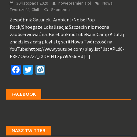
30 listopada 2020
nowebrzmienia.pl
Nowa
Twórczość, Chill
Skomentuj
Zespół: niż Gatunek: Ambient/Noise Pop
Rock/Shoegaze Lokalizacja: Szczecin niż można
zaobserwować na: FacebookYouTubeBandCamp A tutaj
znajdziesz całą playlistę serii Nowa Twórczość na
YouTube:https://www.youtube.com/playlist?list=PLd8-
E8EZOeG2z2_rXDEINTXp7i9Ak6iHd
[...]
Facebook
Twitter
Wykop
FACEBOOK
NASZ TWITTER