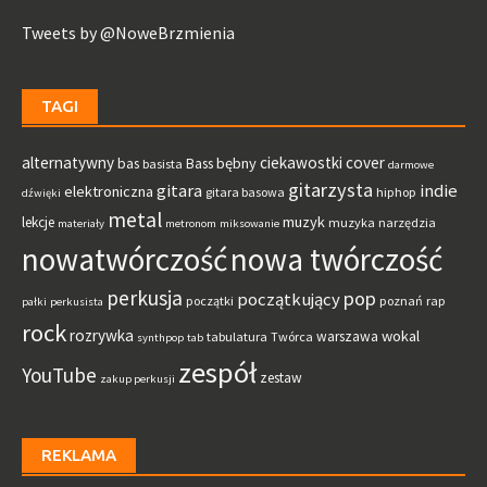
Tweets by @NoweBrzmienia
TAGI
alternatywny
ciekawostki
cover
bębny
bas
Bass
basista
darmowe
gitarzysta
gitara
indie
elektroniczna
gitara basowa
hiphop
dźwięki
metal
muzyk
lekcje
muzyka
narzędzia
materiały
metronom
miksowanie
nowatwórczość
nowa twórczość
perkusja
pop
początkujący
początki
poznań
rap
pałki
perkusista
rock
rozrywka
wokal
warszawa
tabulatura
Twórca
synthpop
tab
zespół
YouTube
zestaw
zakup perkusji
REKLAMA