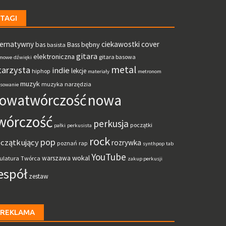
TAGI
ternatywny
ciekawostki
cover
bębny
bas
Bass
basista
gitara
elektroniczna
gitara basowa
mowe
dźwięki
metal
tarzysta
indie
lekcje
hiphop
materiały
metronom
muzyk
muzyka
narzędzia
sowanie
owatwórczość
nowa
wórczość
perkusja
początki
pałki
perkusista
rock
pop
czątkujący
rozrywka
poznań
rap
synthpop
tab
YouTube
wokal
warszawa
ulatura
Twórca
zakup perkusji
espół
zestaw
REKLAMA