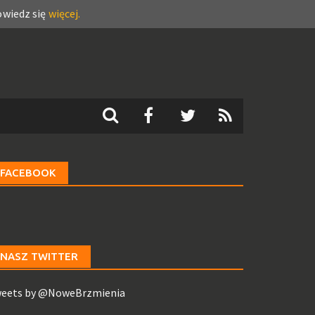
wiedz się
więcej.
FACEBOOK
NASZ TWITTER
eets by @NoweBrzmienia