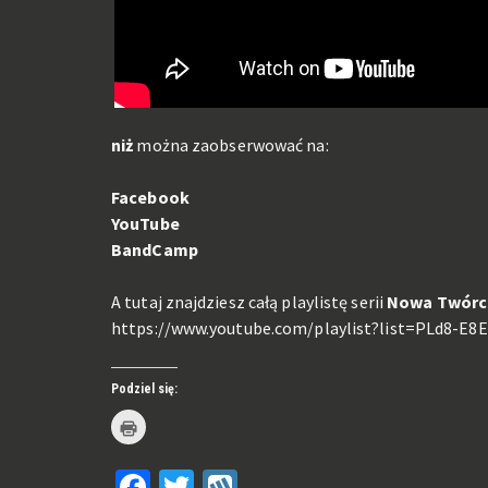
niż
można zaobserwować na:
Facebook
YouTube
BandCamp
A tutaj znajdziesz całą playlistę serii
Nowa Twórc
https://www.youtube.com/playlist?list=PLd8-E
Podziel się:
Kliknij
by
wydrukować(Otwiera
się
Facebook
Twitter
Wykop
w