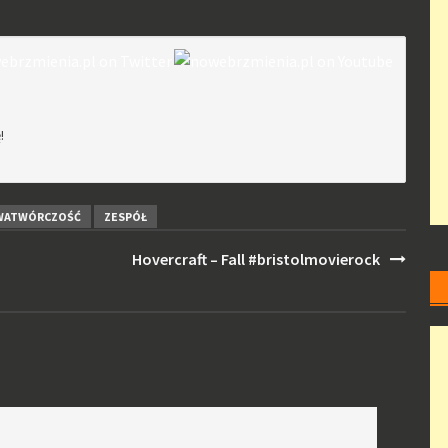
!
WATWÓRCZOŚĆ
ZESPÓŁ
Hovercraft – Fall #bristolmovierock