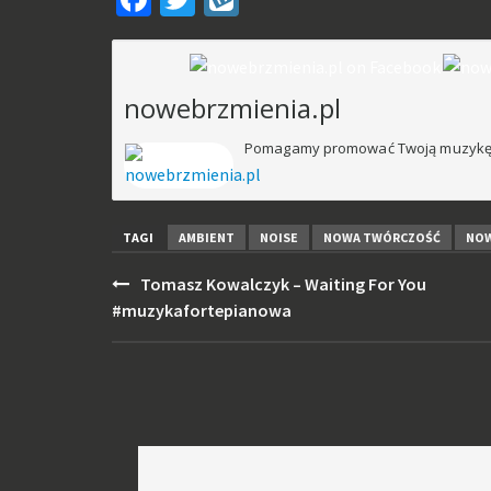
nowym
oknie)
nowebrzmienia.pl
Pomagamy promować Twoją muzykę
TAGI
AMBIENT
NOISE
NOWA TWÓRCZOŚĆ
NO
Post
Tomasz Kowalczyk – Waiting For You
navigation
#muzykafortepianowa