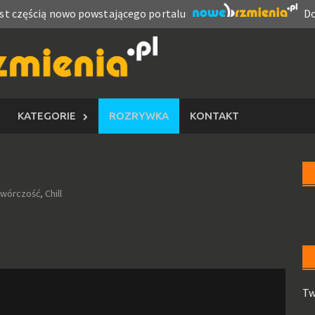
est częścią nowo powstającego portalu
Do
KATEGORIE
ROZRYWKA
KONTAKT
wórczość, Chill
Tw