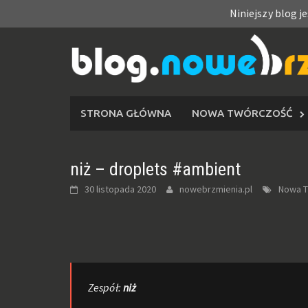
Niniejszy blog j
Skip
to
content
STRONA GŁÓWNA
NOWA TWÓRCZOŚĆ
niż – droplets #ambient
30 listopada 2020
nowebrzmienia.pl
Nowa T
Zespół:
niż