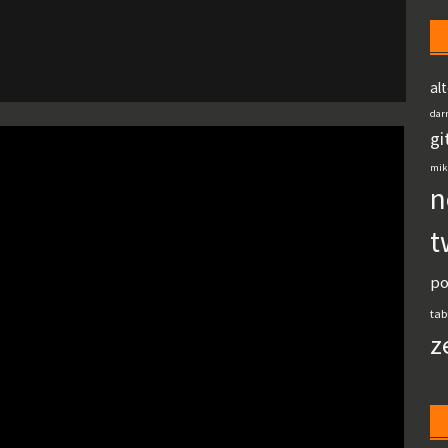
al
dar
gi
mik
n
t
po
tab
z