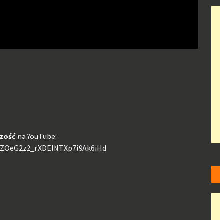
zość
na YouTube:
8EZOeG2z2_rXDEINTXp7i9Ak6iHd