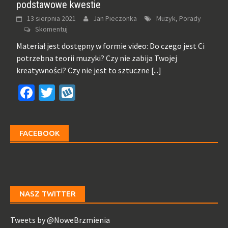
podstawowe kwestie
13 sierpnia 2021
Jan Pieczonka
Muzyk, Porady
Skomentuj
Materiał jest dostępny w formie video: Do czego jest Ci
potrzebna teorii muzyki? Czy nie zabija Twojej
kreatywności? Czy nie jest to sztuczne
[...]
Facebook
Twitter
Wykop
FACEBOOK
NASZ TWITTER
Tweets by @NoweBrzmienia