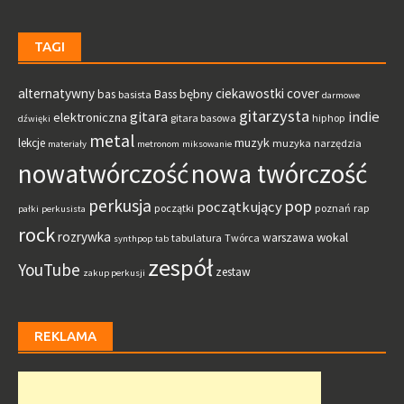
TAGI
alternatywny
ciekawostki
cover
bębny
bas
Bass
basista
darmowe
gitarzysta
gitara
indie
elektroniczna
gitara basowa
hiphop
dźwięki
metal
muzyk
lekcje
muzyka
narzędzia
materiały
metronom
miksowanie
nowatwórczość
nowa twórczość
perkusja
pop
początkujący
początki
poznań
rap
pałki
perkusista
rock
rozrywka
wokal
warszawa
tabulatura
Twórca
synthpop
tab
zespół
YouTube
zestaw
zakup perkusji
REKLAMA