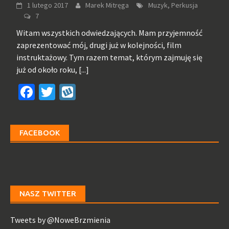
1 lutego 2017
Marek Mitręga
Muzyk, Perkusja
7
Witam wszystkich odwiedzających. Mam przyjemność
zaprezentować mój, drugi już w kolejności, film
instruktażowy. Tym razem temat, którym zajmuję się
już od około roku,
[...]
Facebook
Twitter
Wykop
FACEBOOK
NASZ TWITTER
Tweets by @NoweBrzmienia