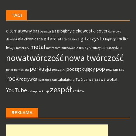
TAGI
alternatywny
ciekawostki
cover
bębny
bas
Bass
basista
darmowe
gitarzysta
gitara
indie
elektroniczna
gitara basowa
hiphop
dźwięki
metal
muzyk
lekcje
muzyka
narzędzia
materiały
metronom
miksowanie
nowatwórczość
nowa twórczość
perkusja
pop
początkujący
początki
poznań
rap
pałki
perkusista
rock
rozrywka
wokal
warszawa
tabulatura
Twórca
synthpop
tab
zespół
YouTube
zestaw
zakup perkusji
REKLAMA