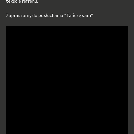
tekście refrenu.
Zapraszamy do posłuchania “Tańczę sam”