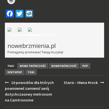
by
wydrukować(Otwiera
się
Facebook
Twitter
Wykop
w
nowym
oknie)
nowebrzmienia.pl
Pomagamy promować Twoją muzykę!
TAGI
NOWA TWÓRCZOŚĆ
NOWATWÓRCZOŚĆ
POP
SYNTHPOP
TOKI
Post
10 powodów dla których
Starsi – Hiena #rock
navigation
powinieneś zamienić swój
dotychczasowy metronom
na Camtronome