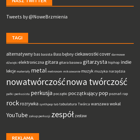
NASZ TWITTER
Tweets by @NoweBrzmienia
TAGI
alternatywny
ciekawostki
cover
bębny
bas
Bass
basista
darmowe
gitarzysta
gitara
indie
elektroniczna
gitara basowa
hiphop
dźwięki
metal
muzyk
lekcje
muzyka
narzędzia
materiały
metronom
miksowanie
nowatwórczość
nowa twórczość
perkusja
pop
początkujący
początki
poznań
rap
pałki
perkusista
rock
rozrywka
wokal
warszawa
tabulatura
Twórca
synthpop
tab
zespół
YouTube
zestaw
zakup perkusji
REKLAMA