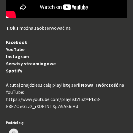
T.Ok.I
można zaobserwować na:
Facebook
YouTube
Instagram
Serwisy streamingowe
Spotify
A tutaj znajdziesz całą playlistę serii
Nowa Twórczość
na
YouTube:
https://www.youtube.com/playlist?list=PLd8-
E8EZOeG2z2_rXDEINTXp7i9Ak6iHd
Podziel się:
Kliknij