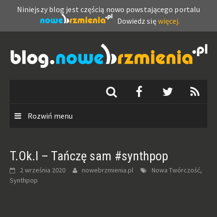
Niniejszy blog jest częścią nowo powstającego portalu
Dowiedz się
więcej.
Skip
to
content
Rozwiń menu
T.Ok.I – Tańczę sam #synthpop
2 września 2020
nowebrzmienia.pl
Nowa Twórczość,
Synthpop