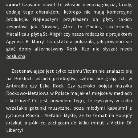
sama!
Czasami nawet te właśnie niedociągnięcia, brudy,
dodają tego charakteru, którego nie mają komercyjne
produkcje. Najlepszym przykładem są płyty takich
zespołów jak Nirvana, Alice In Chains, Luxtorpeda,
Metallica z płytą St. Anger czy nasza rodaczka z projektem
Agyness B. Marry. Ta ostatnia pokazała, jak powinno się
grać dobry alternatywny Rock. Kto nie słyszał niech
posłucha
!
Zastanawiające jest tylko czemu Victim nie znalazło się
na Polskich listach przebojów; czemu nie grają Ich w
Antyradiu czy Eska Rock. Czy szeroko pojęta muzyka
Rockowo-Metalowa w Polsce ma jakieś miejsce w mediach
i kulturze? Co jest powodem tego, że słyszymy w radiu
wszelakie gatunki muzyczne, poza młodymi kapelami z
gatunku Rocka i Metalu? Myślę, że to temat na kolejny
artykuł, a póki co zachęcam do kilku minut z Victim Of
Liberty!