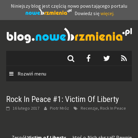
Niniejszy blog jest częścią nowo powstającego portalu
Dowiedz się
więcej.
Skip
to
content
Rozwiń menu
Rock In Peace #1: Victim Of Liberty
16 lutego 2017
Piotr Mróz
Recenzje, Rock In Peace
Zespół
Victim of Liberty
… ktoś o Nich słyszał? Pewnie