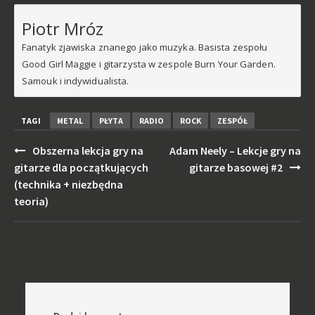
Piotr Mróz
Fanatyk zjawiska znanego jako muzyka. Basista zespołu
Good Girl Maggie i gitarzysta w zespole Burn Your Garden.
Samouk i indywidualista.
TAGI
METAL
PŁYTA
RADIO
ROCK
ZESPÓŁ
Post
Obszerna lekcja gry na
Adam Neely – Lekcje gry na
navigation
gitarze dla początkujących
gitarze basowej #2
(technika + niezbędna
teoria)