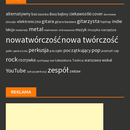
alternatywny
ciekawostki
cover
bębny
bas
Bass
basista
darmowe
gitarzysta
gitara
indie
elektroniczna
gitara basowa
hiphop
dźwięki
metal
muzyk
lekcje
muzyka
narzędzia
materiały
metronom
miksowanie
nowatwórczość
nowa twórczość
perkusja
pop
początkujący
początki
poznań
rap
pałki
perkusista
rock
rozrywka
wokal
warszawa
tabulatura
Twórca
synthpop
tab
zespół
YouTube
zestaw
zakup perkusji
REKLAMA