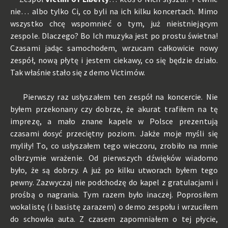
nie… albo tylko Ci, co byli na ich kilku koncertach. Mimo
wszystko chcę wspomnieć o tym, już nieistniejącym
zespole. Dlaczego? Bo Ich muzyka jest po prostu świetna!
Czasami jadąc samochodem, wrzucam całkowicie nowy
zespół, nową płytę i jestem ciekawy, co się będzie działo.
Tak właśnie stało się z demo Victimów.
Pierwszy raz usłyszałem ten zespół na koncercie. Nie
byłem przekonany czy dobrze, że akurat trafiłem na tę
imprezę, a mało znane kapele w Polsce prezentują
czasami dosyć przeciętny poziom. Jakże moje myśli się
myliły! To, co usłyszałem tego wieczoru, zrobiło na mnie
olbrzymie wrażenie. Od pierwszych dźwięków wiadomo
było, że są dobrzy. A już po kilku utworach byłem tego
pewny. Zazwyczaj nie podchodzę do kapel z gratulacjami i
prośbą o nagrania. Tym razem było inaczej. Poprosiłem
wokalistę (i basistę zarazem) o demo zespołu i wrzuciłem
do schowka auta. Z czasem zapomniałem o tej płycie,