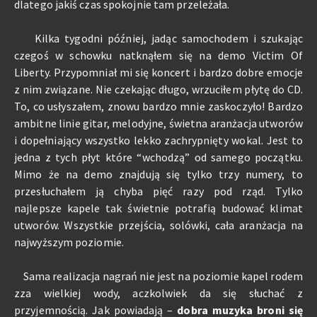
dlatego jakiś czas spokojnie tam przeleżała.
Kilka tygodni później, jadąc samochodem i szukając
czegoś w schowku natknąłem się na demo Victim Of
Liberty. Przypomniał mi się koncert i bardzo dobre emocje
z nim związane. Nie czekając długo, wrzuciłem płytę do CD.
To, co usłyszałem, znowu bardzo mnie zaskoczyło! Bardzo
ambitne linie gitar, melodyjne, świetna aranżacja utworów
i dopełniający wszystko lekko zachrypnięty wokal. Jest to
jedna z tych płyt które “wchodzą” od samego początku.
Mimo że na demo znajdują się tylko trzy numery, to
przesłuchałem ją chyba pięć razy pod rząd. Tylko
najlepsze kapele tak świetnie potrafią budować klimat
utworów. Wszystkie przejścia, solówki, cała aranżacja na
najwyższym poziomie.
Sama realizacja nagrań nie jest na poziomie kapel rodem
zza wielkiej wody, aczkolwiek da się słuchać z
przyjemnością. Jak powiadają –
dobra muzyka broni się