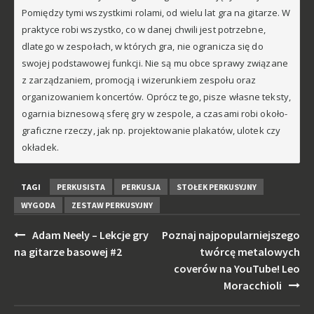
Pomiędzy tymi wszystkimi rolami, od wielu lat gra na gitarze. W
praktyce robi wszystko, co w danej chwili jest potrzebne,
dlatego w zespołach, w których gra, nie ogranicza się do
swojej podstawowej funkcji. Nie są mu obce sprawy związane
z zarządzaniem, promocją i wizerunkiem zespołu oraz
organizowaniem koncertów. Oprócz tego, pisze własne teksty,
ogarnia biznesową sferę gry w zespole, a czasami robi około-
graficzne rzeczy, jak np. projektowanie plakatów, ulotek czy
okładek.
TAGI
PERKUSISTA
PERKUSJA
STOŁEK PERKUSYJNY
WYGODA
ZESTAW PERKUSYJNY
Post
Adam Neely – Lekcje gry
Poznaj najpopularniejszego
navigation
na gitarze basowej #2
twórcę metalowych
coverów na YouTube! Leo
Moracchioli