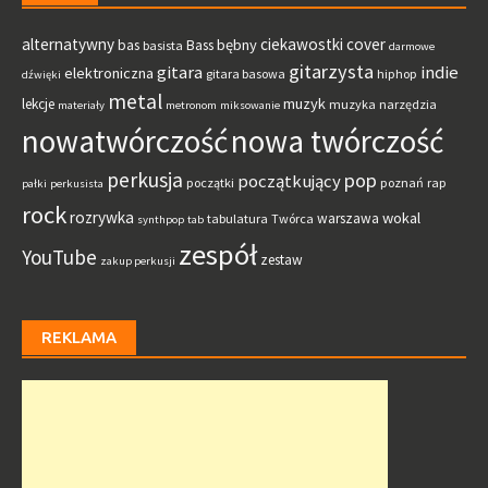
alternatywny
ciekawostki
cover
bębny
bas
Bass
basista
darmowe
gitarzysta
gitara
indie
elektroniczna
gitara basowa
hiphop
dźwięki
metal
muzyk
lekcje
muzyka
narzędzia
materiały
metronom
miksowanie
nowatwórczość
nowa twórczość
perkusja
pop
początkujący
początki
poznań
rap
pałki
perkusista
rock
rozrywka
wokal
warszawa
tabulatura
Twórca
synthpop
tab
zespół
YouTube
zestaw
zakup perkusji
REKLAMA