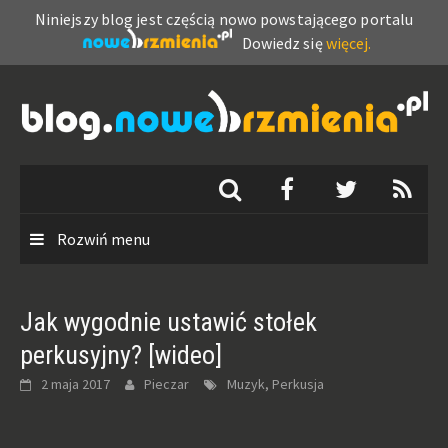
Niniejszy blog jest częścią nowo powstającego portalu
Dowiedz się
więcej.
Skip
to
content
Rozwiń menu
Jak wygodnie ustawić stołek
perkusyjny? [wideo]
2 maja 2017
Pieczar
Muzyk, Perkusja